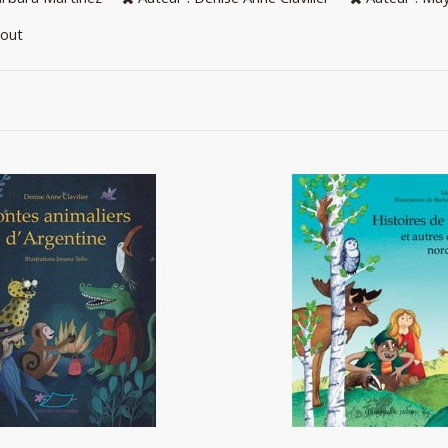
tout
Histoires de trolls et au
animaliers d'Argentine
nordiques
12,90 €
12,20 €