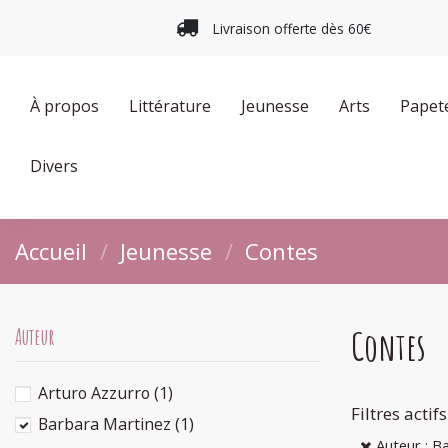
Livraison offerte dès 60€
À propos
Littérature
Jeunesse
Arts
Papet
Divers
Accueil
Jeunesse
Contes
Contes
Auteur
Arturo Azzurro
(1)
Filtres actifs
Barbara Martinez
(1)
Auteur : B