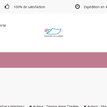
100% de satisfaction
Expédition en 
erie
arbara Martinez
Auteur : Denise Anne Clavilier
Auteur : Ma