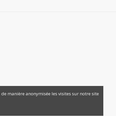
 de manière anonymisée les visites sur notre site
agence e-commerce Prestashop
Mywebo