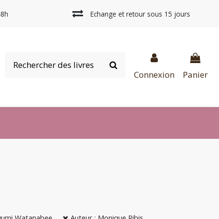
48h
Echange et retour sous 15 jours
Connexion
Panier
yumi Watanabee
Auteur : Monique Ribis