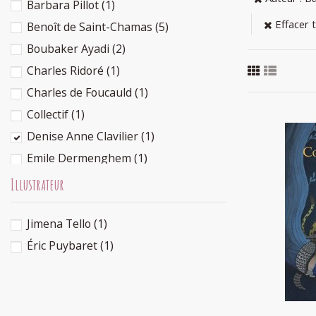
Barbara Pillot
(1)
Effacer 
Benoît de Saint-Chamas
(5)
Boubaker Ayadi
(2)
Charles Ridoré
(1)
Charles de Foucauld
(1)
Collectif
(1)
Denise Anne Clavilier
(1)
Emile Dermenghem
(1)
Emilia Stepien
(1)
Illustrateur
Emmanuelle de Saint-Chamas
(5)
Contes 
Jimena Tello
(1)
Estelle Cantala
(1)
Éric Puybaret
(1)
Françoise Rachmuhl
(1)
Françoise Richard
(1)
Halima Hamdane
(1)
Jihad Darwiche
(1)