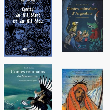
Contes du Nil Blanc et du Nil
Contes animaliers d'Argentine
Bleu
12,90 €
12,00 €
Contes roumains du
Le prince dont l'ombre était
Maramures
bleue
14,90 €
12,20 €