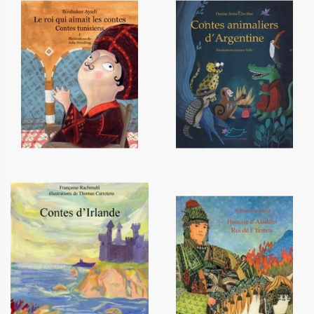
Le roi qui aimait les contes -
Contes animaliers d'Argentine
Tome 1
12,90 €
12,20 €
Contes d'Irlande
Histoire d'Aladdin roi de l'Yemen
12,20 €
12,20 €