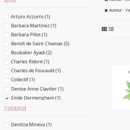
Auteur
Auteur : Y
Arturo Azzurro
(1)
Barbara Martinez
(1)
Barbara Pillot
(1)
Benoît de Saint-Chamas
(5)
Boubaker Ayadi
(2)
Charles Ridoré
(1)
Charles de Foucauld
(1)
Collectif
(1)
La
Denise Anne Clavilier
(1)
Emile Dermenghem
(1)
Emilia Stepien
(1)
Illustrateur
Emmanuelle de Saint-Chamas
(5)
Denitza Mineva
(1)
Estelle Cantala
(1)