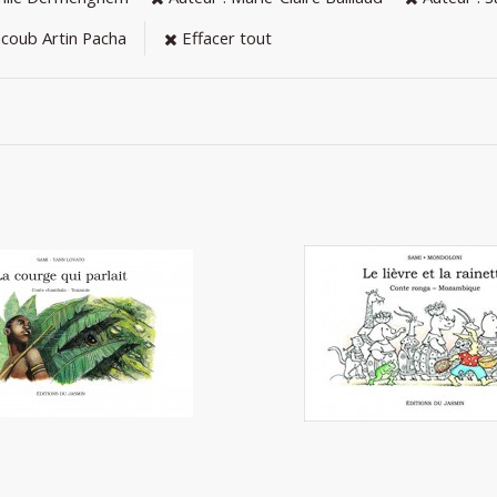
acoub Artin Pacha
Effacer tout
 courge qui parlait
Le lièvre et la rain
6,10 €
6,10 €