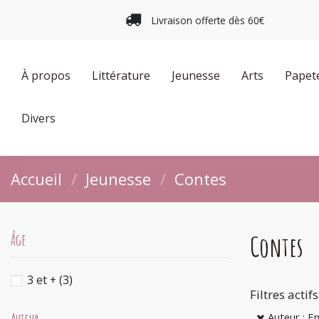
Livraison offerte dès 60€
À propos
Littérature
Jeunesse
Arts
Papet
Divers
Accueil
Jeunesse
Contes
Contes
Âge
3 et +
(3)
Filtres actifs
Auteur : 