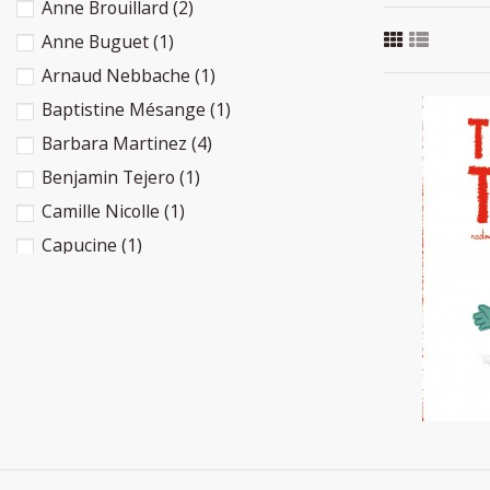
Anne Brouillard
(2)
Anne Buguet
(1)
Arnaud Nebbache
(1)
Baptistine Mésange
(1)
Barbara Martinez
(4)
Benjamin Tejero
(1)
Camille Nicolle
(1)
Capucine
(1)
Capucine
(1)
Catherine Mondoloni
(1)
Chris Raschka
(1)
Christine Dècle
(1)
Claire Nadaud
(1)
Claire Vergniault
(1)
Clotilde Bernos
(2)