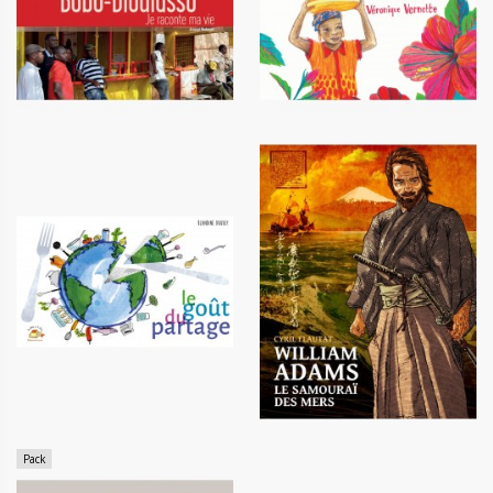
William Adams, le samouraï des
Le goût du partage
mers
13,50 €
14,90 €
Pack