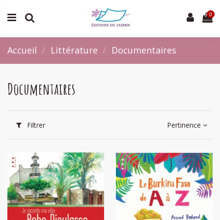
0
Accueil
Littérature
Documentaires
Documentaires
Filtrer
Pertinence
Bobo-Dioulasso
Le Burkina Faso de A à Z
25,00 €
20,00 €