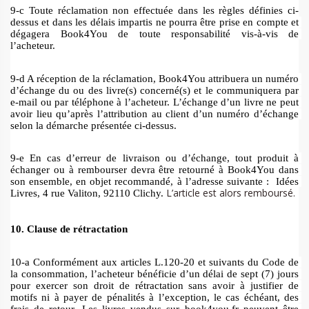
9-c Toute réclamation non effectuée dans les règles définies ci-
dessus et dans les délais impartis ne pourra être prise en compte et 
dégagera Book4You de toute responsabilité vis-à-vis de 
l’acheteur. 
9-d A réception de la réclamation, Book4You attribuera un numéro 
d’échange du ou des livre(s) concerné(s) et le communiquera par 
e-mail ou par téléphone à l’acheteur. L’échange d’un livre ne peut 
avoir lieu qu’après l’attribution au client d’un numéro d’échange 
selon la démarche présentée ci-dessus. 
9-e En cas d’erreur de livraison ou d’échange, tout produit à 
échanger ou à rembourser devra être retourné à Book4You dans 
son ensemble, en objet recommandé, à l’adresse suivante :  Idées 
L’article est alors remboursé.
Livres, 4 rue Valiton, 92110 Clichy. 
10. Clause de rétractation 
10-a Conformément aux articles L.120-20 et suivants du Code de 
la consommation, l’acheteur bénéficie d’un délai de sept (7) jours 
pour exercer son droit de rétractation sans avoir à justifier de 
motifs ni à payer de pénalités à l’exception, le cas échéant, des 
frais de retour. Les livres vendus sur book4you.fr peuvent être 