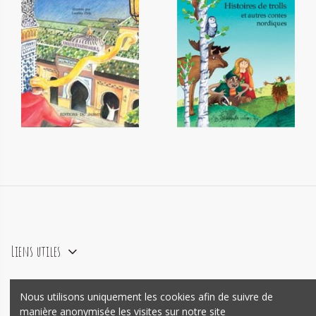
Histoires de trolls et autres
Nouveaux contes de Fez
contes nordiques
12,20 €
12,20 €
Liens utiles
Nous utilisons uniquement les cookies afin de suivre de
agence e-commerce Prestashop
Mywebo
manière anonymisée les visites sur notre site