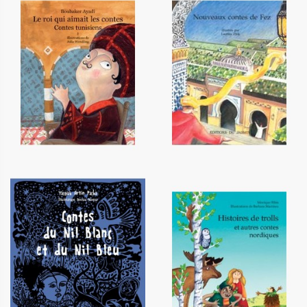
Le roi qui aimait les contes -
Nouveaux contes de Fez
Tome 1
12,20 €
12,20 €
Contes du Nil Blanc et du Nil
Histoires de trolls et autres
Bleu
contes nordiques
12,00 €
12,20 €