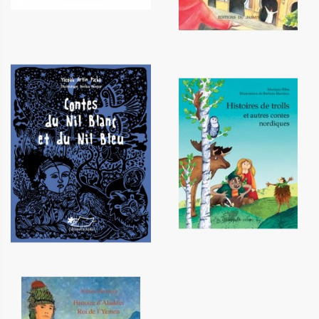
Contes du Nil Blanc et du Nil
Histoires de trolls et autres
Bleu
contes nordiques
12,00 €
12,20 €