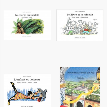
La courge qui parlait
Le lièvre et la rainette
6,10 €
6,10 €
L'enfant et l'oiseau
Nouveaux contes de Fez
6,10 €
12,20 €