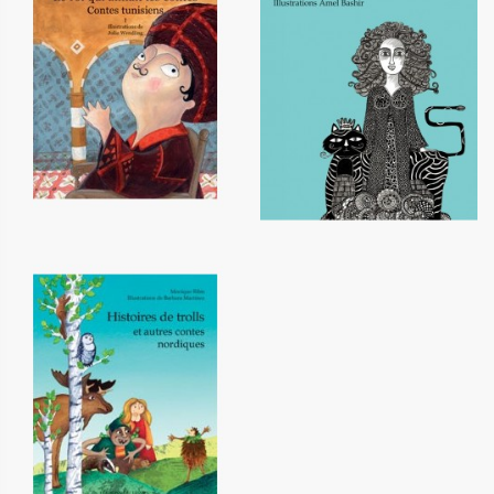
Le roi qui aimait les contes -
Contes du Soudan
Tome 1
16,00 €
12,20 €
Histoires de trolls et autres
contes nordiques
12,20 €