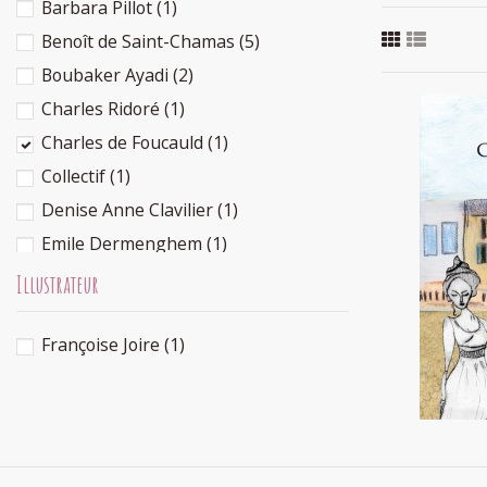
Barbara Pillot
(1)
Benoît de Saint-Chamas
(5)
Boubaker Ayadi
(2)
Charles Ridoré
(1)
Charles de Foucauld
(1)
Collectif
(1)
Denise Anne Clavilier
(1)
Emile Dermenghem
(1)
Emilia Stepien
(1)
Illustrateur
Emmanuelle de Saint-Chamas
(5)
Françoise Joire
(1)
Estelle Cantala
(1)
Françoise Rachmuhl
(1)
Françoise Richard
(1)
Halima Hamdane
(1)
Jihad Darwiche
(1)