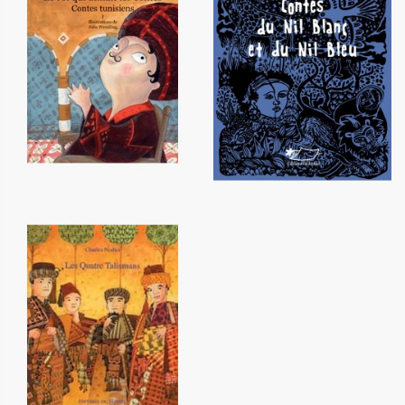
Le roi qui aimait les contes -
Contes du Nil Blanc et du Nil
Tome 1
Bleu
12,20 €
12,00 €
Les quatre talismans
12,20 €