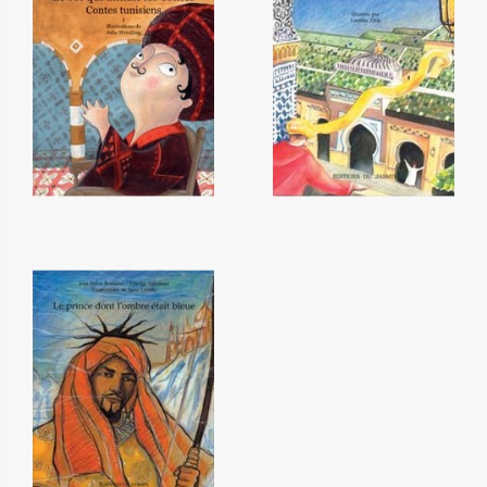
Le roi qui aimait les contes -
Nouveaux contes de Fez
Tome 1
12,20 €
12,20 €
Le prince dont l'ombre était
bleue
12,20 €