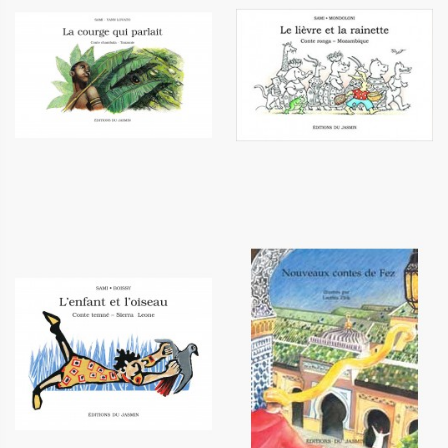
La courge qui parlait
Le lièvre et la rainette
6,10 €
6,10 €
L'enfant et l'oiseau
Nouveaux contes de Fez
6,10 €
12,20 €