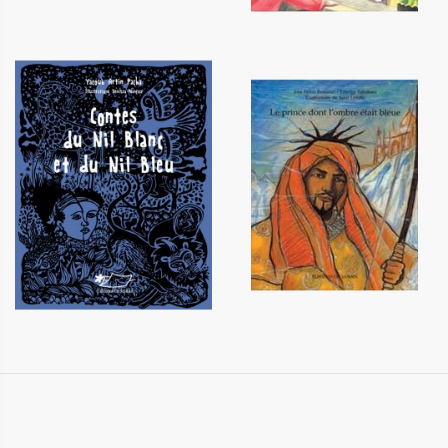
Contes du Nil Blanc et du Nil
Le prince dont l'ombre était
Bleu
bleue
12,00 €
12,20 €