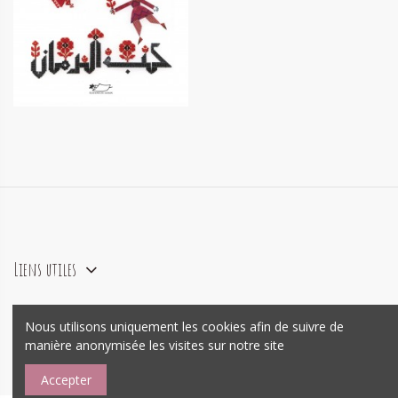
Graine de Grenade - conte de
Palestine
15,90 €
Liens utiles
Nous utilisons uniquement les cookies afin de suivre de
agence e-commerce Prestashop
Mywebo
manière anonymisée les visites sur notre site
Accepter