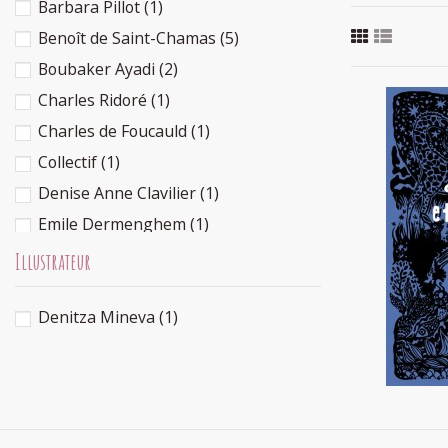
Barbara Pillot
(1)
Benoît de Saint-Chamas
(5)
Boubaker Ayadi
(2)
Charles Ridoré
(1)
Charles de Foucauld
(1)
Collectif
(1)
Denise Anne Clavilier
(1)
Emile Dermenghem
(1)
Contes du
Emilia Stepien
(1)
Illustrateur
Emmanuelle de Saint-Chamas
(5)
Denitza Mineva
(1)
Estelle Cantala
(1)
Françoise Rachmuhl
(1)
Françoise Richard
(1)
Halima Hamdane
(1)
Jihad Darwiche
(1)