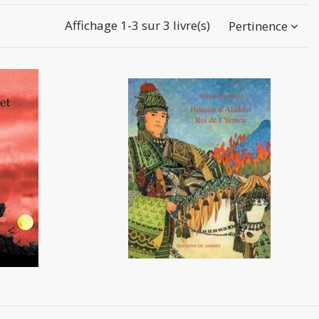
Affichage 1-3 sur 3 livre(s)
Pertinence
es félins
Histoire d'Aladdin roi de l'Yemen
12,20 €