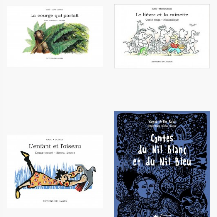
La courge qui parlait
Le lièvre et la rainette
6,10 €
6,10 €
Contes du Nil Blanc et du Nil
L'enfant et l'oiseau
Bleu
6,10 €
12,00 €