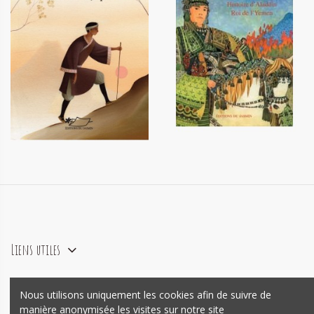
Contes du Japon
Histoire d'Aladdin roi de l'Yemen
12,90 €
12,20 €
Liens utiles
Nous utilisons uniquement les cookies afin de suivre de
agence e-commerce Prestashop
Mywebo
manière anonymisée les visites sur notre site