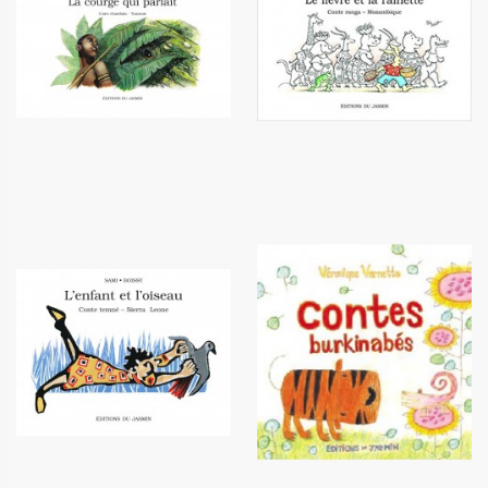
La courge qui parlait
Le lièvre et la rainette
6,10 €
6,10 €
L'enfant et l'oiseau
Contes burkinabés
6,10 €
12,50 €