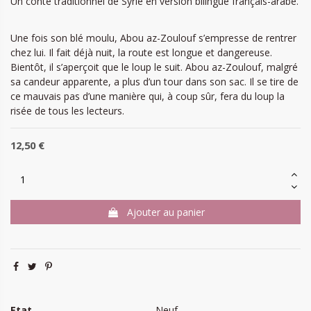
Un conte traditionnel de Syrie en version bilingue français-arabe.
Une fois son blé moulu, Abou az-Zoulouf s’empresse de rentrer
chez lui. Il fait déjà nuit, la route est longue et dangereuse.
Bientôt, il s’aperçoit que le loup le suit. Abou az-Zoulouf, malgré
sa candeur apparente, a plus d’un tour dans son sac. Il se tire de
ce mauvais pas d’une manière qui, à coup sûr, fera du loup la
risée de tous les lecteurs.
12,50 €
Ajouter au panier
Etat
Neuf