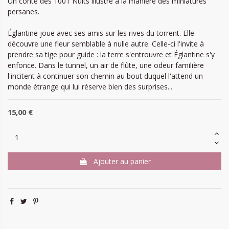
Un conte des 1001 Nuits illustré à la manière des miniatures
persanes.
Églantine joue avec ses amis sur les rives du torrent. Elle
découvre une fleur semblable à nulle autre. Celle-ci l'invite à
prendre sa tige pour guide : la terre s'entrouvre et Églantine s'y
enfonce. Dans le tunnel, un air de flûte, une odeur familière
l'incitent à continuer son chemin au bout duquel l'attend un
monde étrange qui lui réserve bien des surprises...
15,00 €
Ajouter au panier