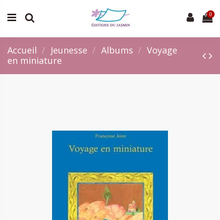
0
Accueil
Jeunesse
Albums
Voyage
en miniature