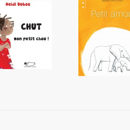
t, mon petit chou !
Petit amour
13,50 €
8,00 €