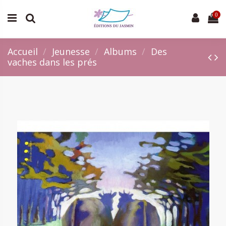
0
Accueil
Jeunesse
Albums
Des
vaches dans les prés