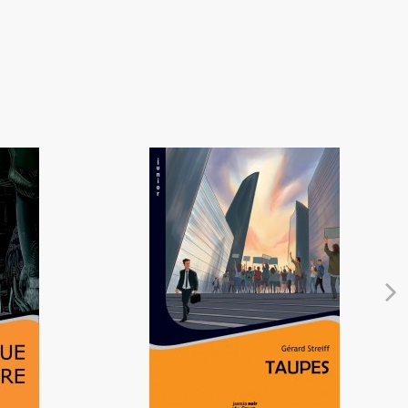
e
Taupes
9,90 €