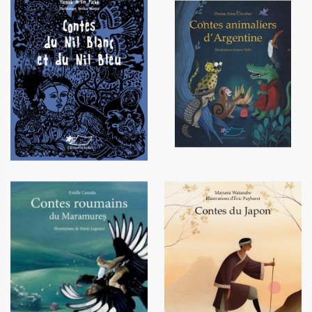
Contes du Nil Blanc et du Nil
Contes animaliers d'Argentine
Bleu
12,90 €
12,00 €
Contes roumains du
Contes du Japon
Maramures
12,90 €
14,90 €