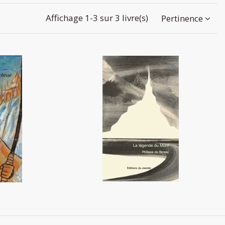
Affichage 1-3 sur 3 livre(s)
Pertinence
tait bleue
La légende du Mont
9,00 €