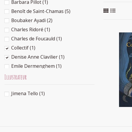
Barbara Pillot
(1)
Benoît de Saint-Chamas
(5)
Boubaker Ayadi
(2)
Charles Ridoré
(1)
Charles de Foucauld
(1)
Collectif
(1)
Denise Anne Clavilier
(1)
Emile Dermenghem
(1)
Contes 
Emilia Stepien
(1)
Illustrateur
Emmanuelle de Saint-Chamas
(5)
Jimena Tello
(1)
Estelle Cantala
(1)
Françoise Rachmuhl
(1)
Françoise Richard
(1)
Halima Hamdane
(1)
Jihad Darwiche
(1)