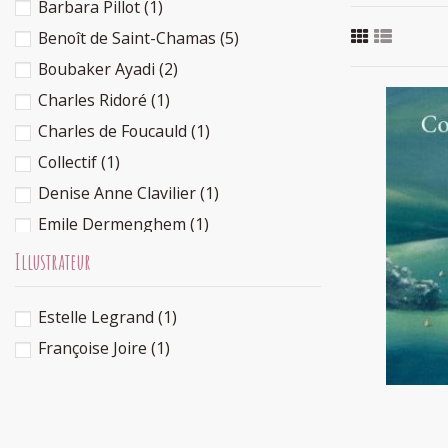
Barbara Pillot
(1)
Benoît de Saint-Chamas
(5)
Boubaker Ayadi
(2)
Charles Ridoré
(1)
Charles de Foucauld
(1)
Collectif
(1)
Denise Anne Clavilier
(1)
Emile Dermenghem
(1)
Contes 
Emilia Stepien
(1)
Illustrateur
Emmanuelle de Saint-Chamas
(5)
Estelle Legrand
(1)
Estelle Cantala
(1)
Françoise Joire
(1)
Françoise Rachmuhl
(1)
Françoise Richard
(1)
Halima Hamdane
(1)
Jihad Darwiche
(1)