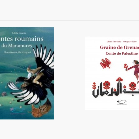
roumains du Maramures
Graine de Grenade - conte 
14,90 €
15,90 €