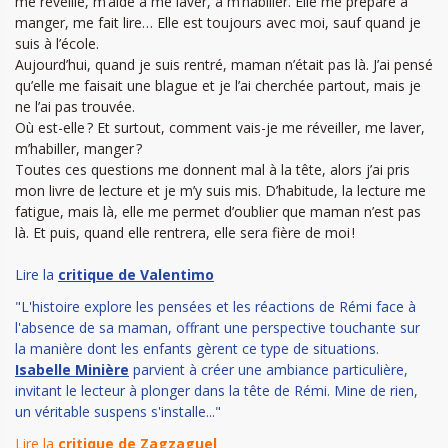
me réveille, m’aide à me laver, à m’habiller. Elle me prépare à
manger, me fait lire… Elle est toujours avec moi, sauf quand je
suis à l’école.
Aujourd’hui, quand je suis rentré, maman n’était pas là. J’ai pensé
qu’elle me faisait une blague et je l’ai cherchée partout, mais je
ne l’ai pas trouvée.
Où est-elle ? Et surtout, comment vais-je me réveiller, me laver,
m’habiller, manger ?
Toutes ces questions me donnent mal à la tête, alors j’ai pris
mon livre de lecture et je m’y suis mis. D’habitude, la lecture me
fatigue, mais là, elle me permet d’oublier que maman n’est pas
là. Et puis, quand elle rentrera, elle sera fière de moi !
Lire la
critique de Valentimo
"L'histoire explore les pensées et les réactions de Rémi face à
l'absence de sa maman, offrant une perspective touchante sur
la manière dont les enfants gèrent ce type de situations.
Isabelle Minière
parvient à créer une ambiance particulière,
invitant le lecteur à plonger dans la tête de Rémi. Mine de rien,
un véritable suspens s'installe..."
Lire la
critique de Zagzaguel