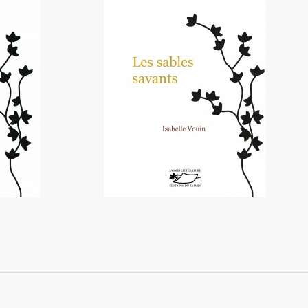
père
Les sables savants
19,00 €