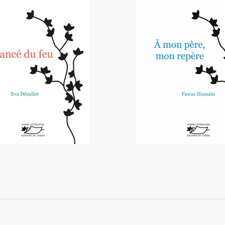
Le fiancé du feu
À mon père, mon re
19,90 €
18,50 €